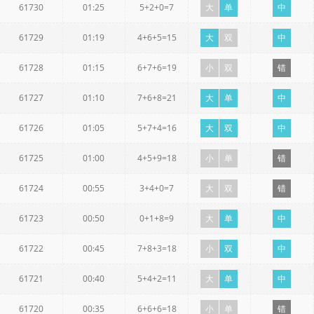
61730
01:25
5+2+0=7
大
单
中
61729
01:19
4+6+5=15
大
双
中
61728
01:15
6+7+6=19
小
双
错
61727
01:10
7+6+8=21
大
单
中
61726
01:05
5+7+4=16
大
双
中
61725
01:00
4+5+9=18
小
单
错
61724
00:55
3+4+0=7
大
双
错
61723
00:50
0+1+8=9
大
单
中
61722
00:45
7+8+3=18
小
双
中
61721
00:40
5+4+2=11
大
单
中
61720
00:35
6+6+6=18
小
单
错