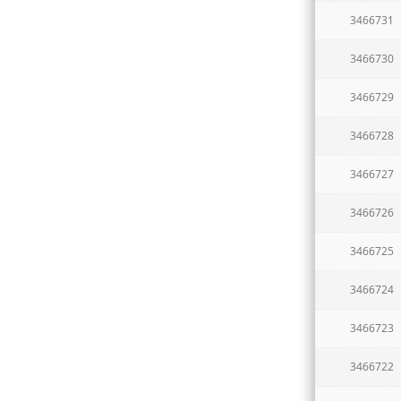
3466731
3466730
3466729
3466728
3466727
3466726
3466725
3466724
3466723
3466722