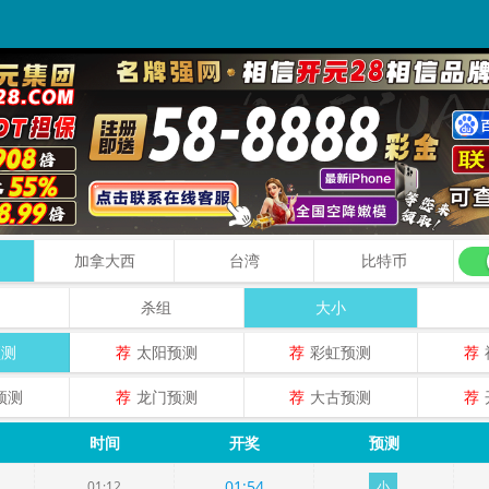
加拿大西
台湾
比特币
杀组
大小
预测
荐
太阳预测
荐
彩虹预测
荐
预测
荐
龙门预测
荐
大古预测
荐
时间
开奖
预测
01
:
53
01:12
小