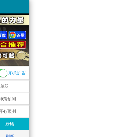
开/关(广告)
单双
神策预测
开心预测
对错
刷新