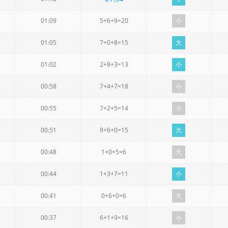
01:09
5+6+9=20
小
01:05
7+0+8=15
大
01:02
2+8+3=13
小
00:58
7+4+7=18
小
00:55
7+2+5=14
小
00:51
9+6+0=15
大
00:48
1+0+5=6
大
00:44
1+3+7=11
小
00:41
0+6+0=6
大
00:37
6+1+9=16
小