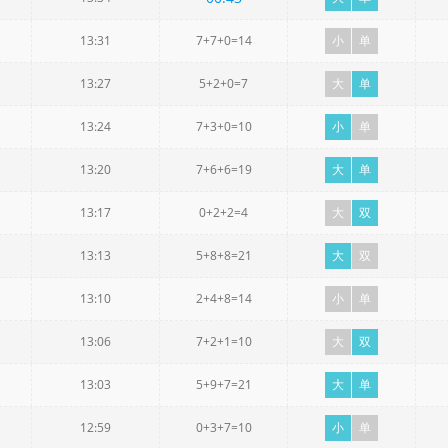
13:31
7+7+0=14
小
单
13:27
5+2+0=7
大
单
13:24
7+3+0=10
小
单
13:20
7+6+6=19
大
单
13:17
0+2+2=4
大
双
13:13
5+8+8=21
大
双
13:10
2+4+8=14
小
单
13:06
7+2+1=10
大
双
13:03
5+9+7=21
大
单
12:59
0+3+7=10
小
单