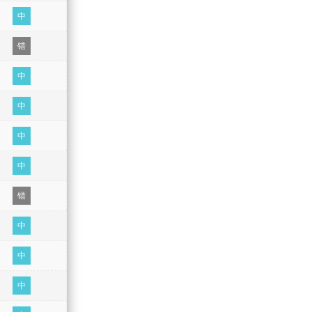
中
错
中
中
中
中
错
中
中
中