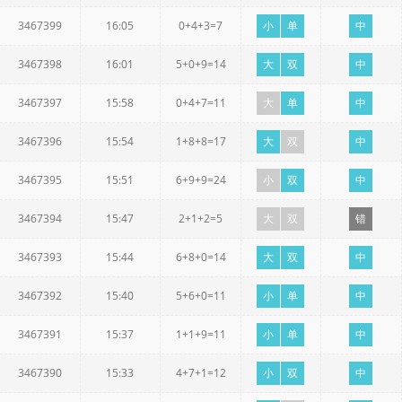
3467399
16:05
0+4+3=7
小
单
中
3467398
16:01
5+0+9=14
大
双
中
3467397
15:58
0+4+7=11
大
单
中
3467396
15:54
1+8+8=17
大
双
中
3467395
15:51
6+9+9=24
小
双
中
3467394
15:47
2+1+2=5
大
双
错
3467393
15:44
6+8+0=14
大
双
中
3467392
15:40
5+6+0=11
小
单
中
3467391
15:37
1+1+9=11
小
单
中
3467390
15:33
4+7+1=12
小
双
中